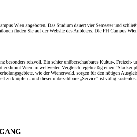
mpus Wien angeboten. Das Studium dauert vier Semester und schließt
mationen finden Sie auf der Website des Anbieters. Die FH Campus Wien
z besonders reizvoll. Ein schier unüberschaubares Kultur-, Freizeit- u
t erklimmt Wien im weltweiten Vergleich regelmäßig einen "Stockerlp
rholungsgebiete, wie der Wienerwald, sorgen für den nötigen Ausgleich
lt zu knüpfen - und dieser unbezahlbare „Service“ ist völlig kostenlos.
NGANG