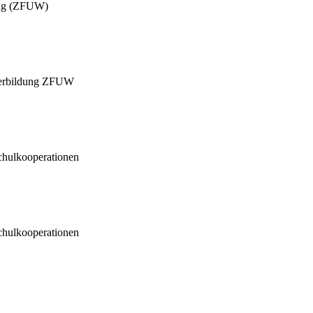
dung (ZFUW)
iterbildung ZFUW
ulkooperationen
ulkooperationen