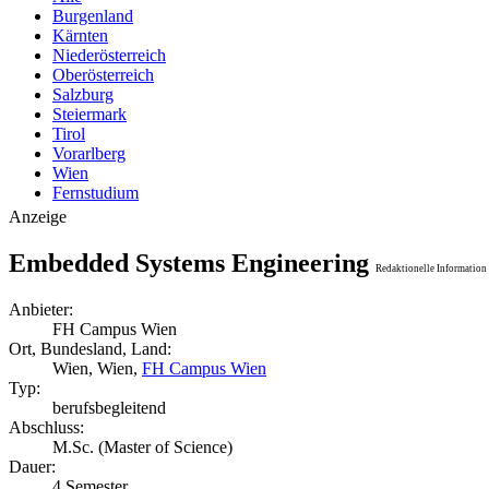
Burgenland
Kärnten
Niederösterreich
Oberösterreich
Salzburg
Steiermark
Tirol
Vorarlberg
Wien
Fernstudium
Anzeige
Embedded Systems Engineering
Redaktionelle Information 
Anbieter:
FH Campus Wien
Ort, Bundesland, Land:
Wien, Wien,
FH Campus Wien
Typ:
berufsbegleitend
Abschluss:
M.Sc. (Master of Science)
Dauer:
4 Semester