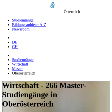
Österreich
Studiengänge
Bildungsanbieter A-Z
Newsroom
DE
CH
Studiengänge
Wirtschaft
Master
Oberösterreich
Wirtschaft - 266 Master-
Studiengänge in
Oberösterreich