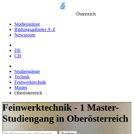
Österreich
Studiengänge
Bildungsanbieter A-Z
Newsroom
DE
CH
Studiengänge
Technik
Feinwerktechnik
Master
Oberösterreich
Feinwerktechnik - 1 Master-
Studiengang in Oberösterreich
Suchen