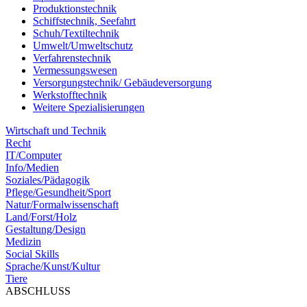
Produktionstechnik
Schiffstechnik, Seefahrt
Schuh/Textiltechnik
Umwelt/Umweltschutz
Verfahrenstechnik
Vermessungswesen
Versorgungstechnik/ Gebäudeversorgung
Werkstofftechnik
Weitere Spezialisierungen
Wirtschaft und Technik
Recht
IT/Computer
Info/Medien
Soziales/Pädagogik
Pflege/Gesundheit/Sport
Natur/Formalwissenschaft
Land/Forst/Holz
Gestaltung/Design
Medizin
Social Skills
Sprache/Kunst/Kultur
Tiere
ABSCHLUSS