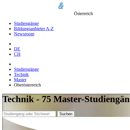
Österreich
Studiengänge
Bildungsanbieter A-Z
Newsroom
DE
CH
Studiengänge
Technik
Master
Oberösterreich
Technik - 75 Master-Studiengän
Suchen