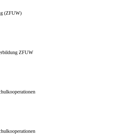
dung (ZFUW)
iterbildung ZFUW
ulkooperationen
ulkooperationen