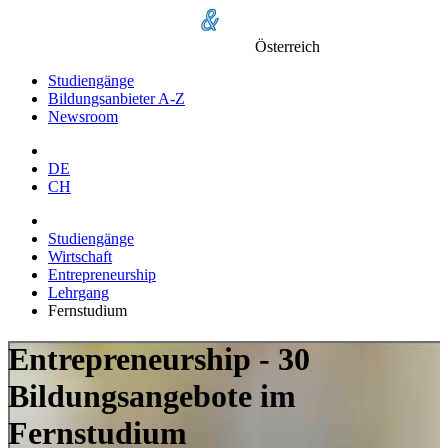
Österreich
Studiengänge
Bildungsanbieter A-Z
Newsroom
DE
CH
Studiengänge
Wirtschaft
Entrepreneurship
Lehrgang
Fernstudium
Entrepreneurship - 30
Bildungsangebote im
Fernstudium