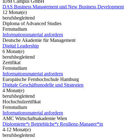
IDM Campus GmbH
DAS Business Management und New Business Development
12 Monat(e)
berufsbegleitend
Diploma of Advanced Studies
Fernstudium
Informationsmaterial anfordern
Deutsche Akademie für Management
Digital Leadership
6 Monat(e)
berufsbegleitend
Zertifikat
Fernstudium
Informationsmaterial anfordern
Europäische Fernhochschule Hamburg
Digitale Geschäftsmodelle und Strategien
4 Monat(e)
berufsbegleitend
Hochschulzertifikat
Fernstudium
Informationsmaterial anfordern
AMC Wirtschaftsakademie Wien
Diplomierte*r Betriebliche*r Resilienz-Manager*in
4-12 Monat(e)
berufsbegleitend