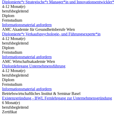
Diplomierte*r Strategische*r Manager*in und Innovationsentwickler*
4-12 Monat(e)
berufsbegleitend
Diplom
Fernstudium
Informationsmaterial anfordern
AMC Akademie für Gesundheitsberufe Wien
Diplomierte*r Verkaufspsychologie- und Führungsexperte*in
4-12 Monat(e)
berufsbegleitend
Diplom
Fernstudium
Informationsmaterial anfordern
AMC Wirtschaftsakademie Wien
Diplomlehrgang Unternehmensführung
4-12 Monat(e)
berufsbegleitend
Diplom
Fernstudium
Informationsmaterial anfordern
Betriebswirtschaftliches Institut & Seminar Basel
Existenzgründung - BWL Fernlehrgang zur Unternehmensgründung
6 Monat(e)
berufsbegleitend
Zertifikat