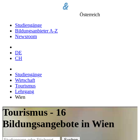
Österreich
Studiengänge
Bildungsanbieter A-Z
Newsroom
DE
CH
Studiengänge
Wirtschaft
Tourismus
Lehrgang
Wien
Tourismus - 16
Bildungsangebote in Wien
Suchen