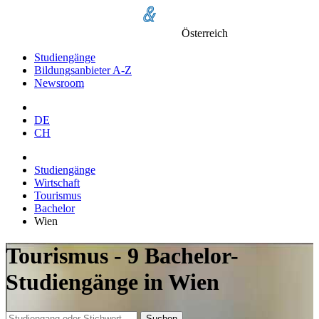
Österreich
Studiengänge
Bildungsanbieter A-Z
Newsroom
DE
CH
Studiengänge
Wirtschaft
Tourismus
Bachelor
Wien
Tourismus - 9 Bachelor-
Studiengänge in Wien
Suchen