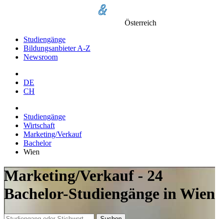
Österreich
Studiengänge
Bildungsanbieter A-Z
Newsroom
DE
CH
Studiengänge
Wirtschaft
Marketing/Verkauf
Bachelor
Wien
Marketing/Verkauf - 24
Bachelor-Studiengänge in Wien
Suchen