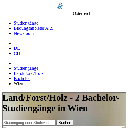
Österreich
Studiengänge
Bildungsanbieter A-Z
Newsroom
DE
CH
Studiengänge
Land/Forst/Holz
Bachelor
Wien
Land/Forst/Holz - 2 Bachelor-
Studiengänge in Wien
Suchen