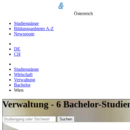
Österreich
Studiengänge
Bildungsanbieter A-Z
Newsroom
DE
CH
Studiengänge
Wirtschaft
Verwaltung
Bachelor
Wien
Verwaltung - 6 Bachelor-Studie
Suchen