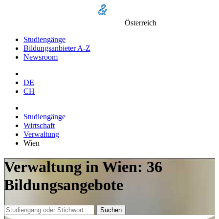
Österreich
Studiengänge
Bildungsanbieter A-Z
Newsroom
DE
CH
Studiengänge
Wirtschaft
Verwaltung
Wien
Verwaltung in Wien: 36
Bildungsangebote
Suchen