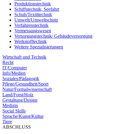
Produktionstechnik
Schiffstechnik, Seefahrt
Schuh/Textiltechnik
Umwelt/Umweltschutz
Verfahrenstechnik
Vermessungswesen
Versorgungstechnik/ Gebäudeversorgung
Werkstofftechnik
Weitere Spezialisierungen
Wirtschaft und Technik
Recht
IT/Computer
Info/Medien
Soziales/Pädagogik
Pflege/Gesundheit/Sport
Natur/Formalwissenschaft
Land/Forst/Holz
Gestaltung/Design
Medizin
Social Skills
Sprache/Kunst/Kultur
Tiere
ABSCHLUSS