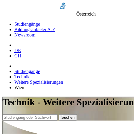
Österreich
Studiengänge
Bildungsanbieter A-Z
Newsroom
DE
CH
Studiengänge
Technik
Weitere Spezialisierungen
Wien
Technik - Weitere Spezialisieru
Suchen