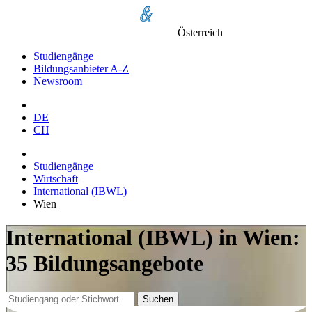
Österreich
Studiengänge
Bildungsanbieter A-Z
Newsroom
DE
CH
Studiengänge
Wirtschaft
International (IBWL)
Wien
International (IBWL) in Wien:
35 Bildungsangebote
Suchen