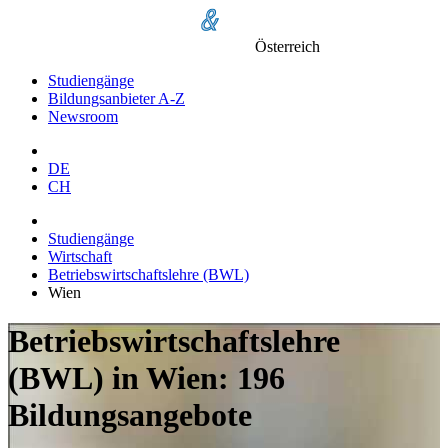
Österreich
Studiengänge
Bildungsanbieter A-Z
Newsroom
DE
CH
Studiengänge
Wirtschaft
Betriebswirtschaftslehre (BWL)
Wien
Betriebswirtschaftslehre
(BWL) in Wien: 196
Bildungsangebote