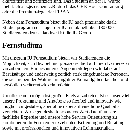
akkreditiert und zertifiziert sind. Das Studium an der IU wurde
mehrfach ausgezeichent z.B. durch das CHE Hochschulranking
oder die Premiumsiegel der FIBAA.
Neben dem Fernstudium bietet die IU auch praxisnahe duale
Studienprogramme. Träger der IU mit aktuell über 130.000
Studierenden deutschlandweit ist die IU Group.
Fernstudium
Mit unserem IU Fernstudium bieten wir Studierenden die
Möglichkeit, sich flexibel und praxisorientiert auf ihren Karrierestart
vorzubereiten. Ein besonderes Augenmerk legen wir dabei auf
Berufstätige und anderweitig zeitlich stark eingebundene Personen,
die sich neben der Wahrnehmung ihrer Kernaufgaben fachlich und
persönlich weiterentwickeln möchten.
Um dies einem möglichst großen Kreis anzubieten, ist es unser Ziel,
unsere Programme und Angebote so flexibel und innovativ wie
möglich zu gestalten, aber ohne dabei auf eine hohe Qualität zu
verzichten. Wir legen deshalb besonders Wert darauf, unsere
fachliche Expertise und unsere hohe Service-Orientierung zu
kombinieren: In Form einer exzellenten Betreuung und Beratung
sowie mit professionellen und innovativen Lehrmaterialien.