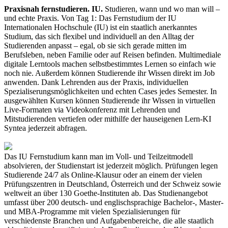
Praxisnah fernstudieren. IU.
Studieren, wann und wo man will –
und echte Praxis. Von Tag 1: Das Fernstudium der IU
Internationalen Hochschule (IU) ist ein staatlich anerkanntes
Studium, das sich flexibel und individuell an den Alltag der
Studierenden anpasst – egal, ob sie sich gerade mitten im
Berufsleben, neben Familie oder auf Reisen befinden. Multimediale
digitale Lerntools machen selbstbestimmtes Lernen so einfach wie
noch nie. Außerdem können Studierende ihr Wissen direkt im Job
anwenden. Dank Lehrenden aus der Praxis, individuellen
Spezialiserungsmöglichkeiten und echten Cases jedes Semester. In
ausgewählten Kursen können Studierende ihr Wissen in virtuellen
Live-Formaten via Videokonferenz mit Lehrenden und
Mitstudierenden vertiefen oder mithilfe der hauseigenen Lern-KI
Syntea jederzeit abfragen.
Das IU Fernstudium kann man im Voll- und Teilzeitmodell
absolvieren, der Studienstart ist jederzeit möglich. Prüfungen legen
Studierende 24/7 als Online-Klausur oder an einem der vielen
Prüfungszentren in Deutschland, Österreich und der Schweiz sowie
weltweit an über 130 Goethe-Instituten ab. Das Studienangebot
umfasst über 200 deutsch- und englischsprachige Bachelor-, Master-
und MBA-Programme mit vielen Spezialisierungen für
verschiedenste Branchen und Aufgabenbereiche, die alle staatlich