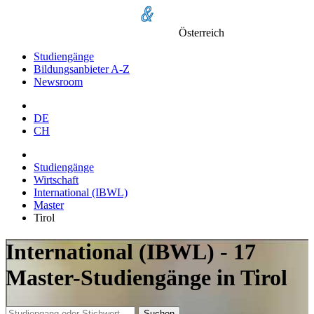
Österreich
Studiengänge
Bildungsanbieter A-Z
Newsroom
DE
CH
Studiengänge
Wirtschaft
International (IBWL)
Master
Tirol
International (IBWL) - 17
Master-Studiengänge in Tirol
Suchen