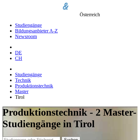
Österreich
Studiengänge
Bildungsanbieter A-Z
Newsroom
DE
CH
Studiengänge
Technik
Produktionstechnik
Master
Tirol
Produktionstechnik - 2 Master-
Studiengänge in Tirol
Suchen