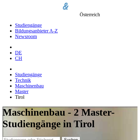
Österreich
Studiengänge
Bildungsanbieter A-Z
Newsroom
DE
CH
Studiengänge
Technik
Maschinenbau
Master
Tirol
Maschinenbau - 2 Master-
Studiengänge in Tirol
Suchen