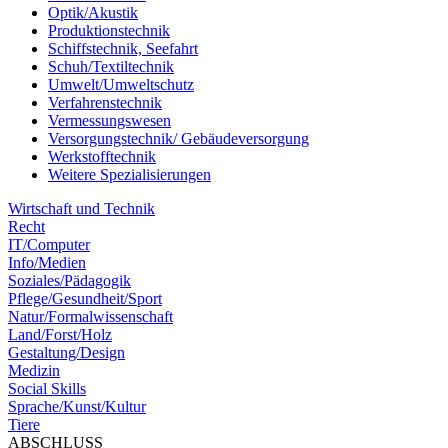
Optik/Akustik
Produktionstechnik
Schiffstechnik, Seefahrt
Schuh/Textiltechnik
Umwelt/Umweltschutz
Verfahrenstechnik
Vermessungswesen
Versorgungstechnik/ Gebäudeversorgung
Werkstofftechnik
Weitere Spezialisierungen
Wirtschaft und Technik
Recht
IT/Computer
Info/Medien
Soziales/Pädagogik
Pflege/Gesundheit/Sport
Natur/Formalwissenschaft
Land/Forst/Holz
Gestaltung/Design
Medizin
Social Skills
Sprache/Kunst/Kultur
Tiere
ABSCHLUSS