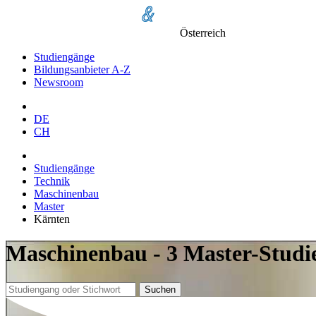
Österreich
Studiengänge
Bildungsanbieter A-Z
Newsroom
DE
CH
Studiengänge
Technik
Maschinenbau
Master
Kärnten
Maschinenbau - 3 Master-Studi
Suchen