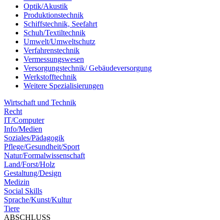
Optik/Akustik
Produktionstechnik
Schiffstechnik, Seefahrt
Schuh/Textiltechnik
Umwelt/Umweltschutz
Verfahrenstechnik
Vermessungswesen
Versorgungstechnik/ Gebäudeversorgung
Werkstofftechnik
Weitere Spezialisierungen
Wirtschaft und Technik
Recht
IT/Computer
Info/Medien
Soziales/Pädagogik
Pflege/Gesundheit/Sport
Natur/Formalwissenschaft
Land/Forst/Holz
Gestaltung/Design
Medizin
Social Skills
Sprache/Kunst/Kultur
Tiere
ABSCHLUSS