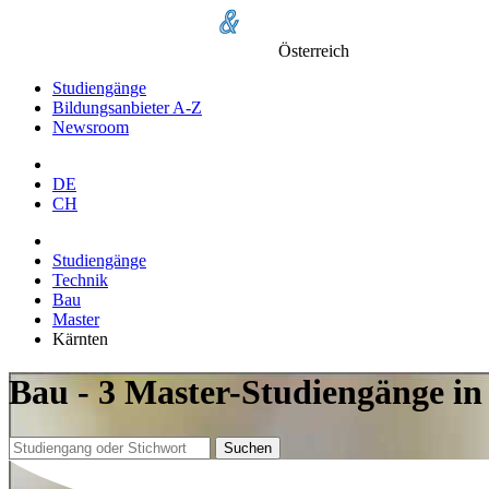
Österreich
Studiengänge
Bildungsanbieter A-Z
Newsroom
DE
CH
Studiengänge
Technik
Bau
Master
Kärnten
Bau - 3 Master-Studiengänge i
Suchen