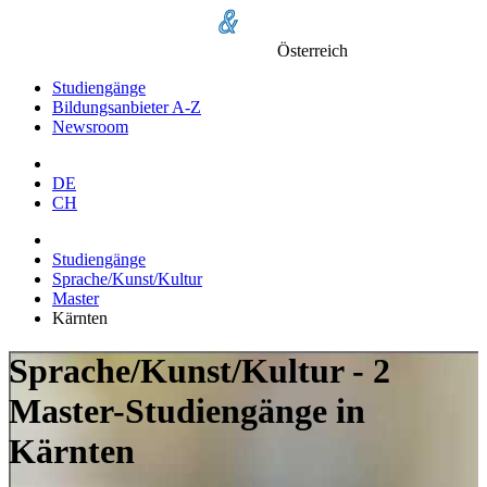
Österreich
Studiengänge
Bildungsanbieter A-Z
Newsroom
DE
CH
Studiengänge
Sprache/Kunst/Kultur
Master
Kärnten
Sprache/Kunst/Kultur - 2
Master-Studiengänge in
Kärnten