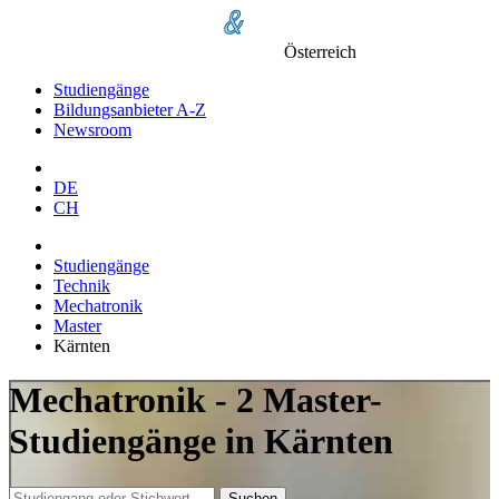
Österreich
Studiengänge
Bildungsanbieter A-Z
Newsroom
DE
CH
Studiengänge
Technik
Mechatronik
Master
Kärnten
Mechatronik - 2 Master-
Studiengänge in Kärnten
Suchen