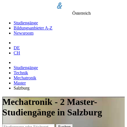
Österreich
Studiengänge
Bildungsanbieter A-Z
Newsroom
DE
CH
Studiengänge
Technik
Mechatronik
Master
Salzburg
Mechatronik - 2 Master-
Studiengänge in Salzburg
Suchen