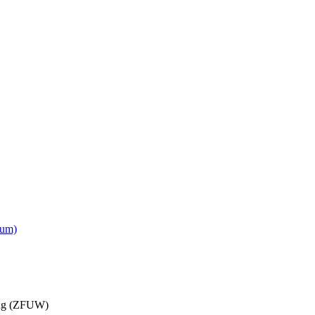
ium)
dung (ZFUW)