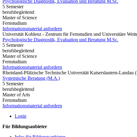
Psychologische Diagnostik, Evaluation und Beratung M.Sc.
5 Semester
berufsbegleitend
Master of Science
Fernstudium
Informationsmaterial anfordern
Universität Koblenz - Zentrum für Fernstudien und Universitäre We
Psychologische Diagnostik, Evaluation und Beratung M.Sc.
5 Semester
berufsbegleitend
Master of Science
Fernstudium
Informationsmaterial anfordern
Rheinland-Pfälzische Technische Universität Kaiserslautern-Landau
Systemische Beratung (M.A.)
5 Semester
berufsbegleitend
Master of Arts
Fernstudium
Informationsmaterial anfordern
Login
Für Bildungsanbieter
Infos für Bildungsanbieter