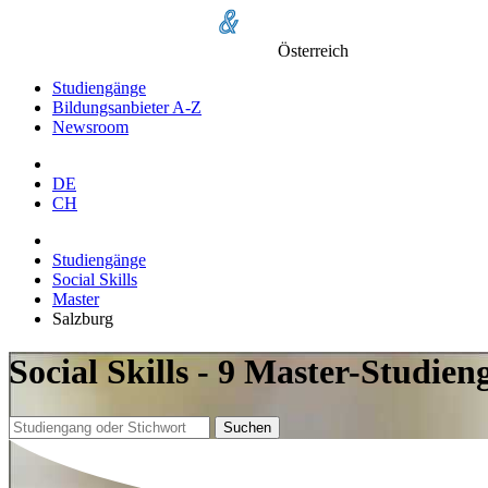
Österreich
Studiengänge
Bildungsanbieter A-Z
Newsroom
DE
CH
Studiengänge
Social Skills
Master
Salzburg
Social Skills - 9 Master-Studie
Suchen