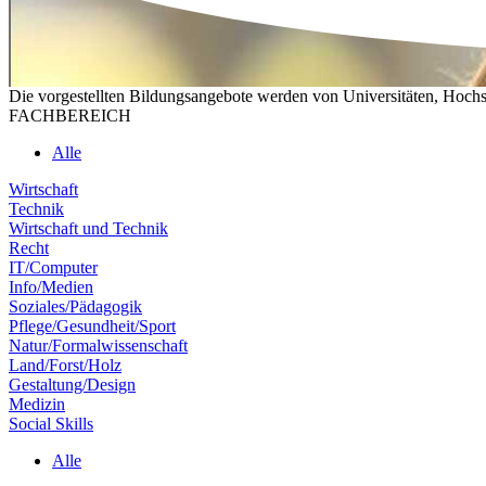
Die vorgestellten Bildungsangebote werden von Universitäten, Hochs
FACHBEREICH
Alle
Wirtschaft
Technik
Wirtschaft und Technik
Recht
IT/Computer
Info/Medien
Soziales/Pädagogik
Pflege/Gesundheit/Sport
Natur/Formalwissenschaft
Land/Forst/Holz
Gestaltung/Design
Medizin
Social Skills
Alle