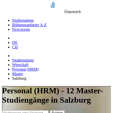
Österreich
Studiengänge
Bildungsanbieter A-Z
Newsroom
DE
CH
Studiengänge
Wirtschaft
Personal (HRM)
Master
Salzburg
Personal (HRM) - 12 Master-
Studiengänge in Salzburg
Suchen