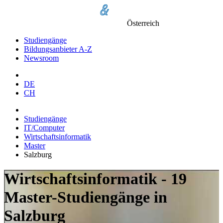
Österreich
Studiengänge
Bildungsanbieter A-Z
Newsroom
DE
CH
Studiengänge
IT/Computer
Wirtschaftsinformatik
Master
Salzburg
Wirtschaftsinformatik - 19
Master-Studiengänge in
Salzburg