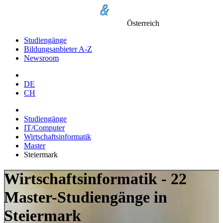
Österreich
Studiengänge
Bildungsanbieter A-Z
Newsroom
DE
CH
Studiengänge
IT/Computer
Wirtschaftsinformatik
Master
Steiermark
Wirtschaftsinformatik - 22
Master-Studiengänge in
Steiermark