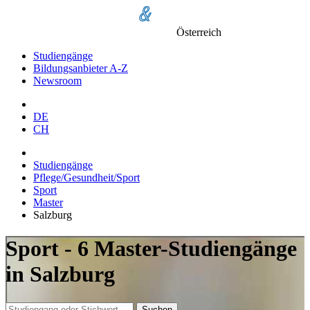
Österreich
Studiengänge
Bildungsanbieter A-Z
Newsroom
DE
CH
Studiengänge
Pflege/Gesundheit/Sport
Sport
Master
Salzburg
Sport - 6 Master-Studiengänge
in Salzburg
Suchen