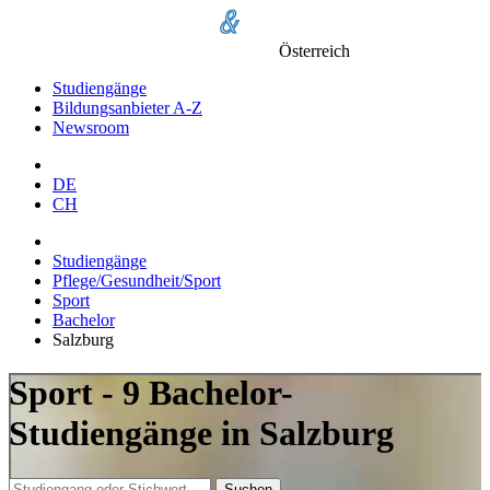
Österreich
Studiengänge
Bildungsanbieter A-Z
Newsroom
DE
CH
Studiengänge
Pflege/Gesundheit/Sport
Sport
Bachelor
Salzburg
Sport - 9 Bachelor-
Studiengänge in Salzburg
Suchen