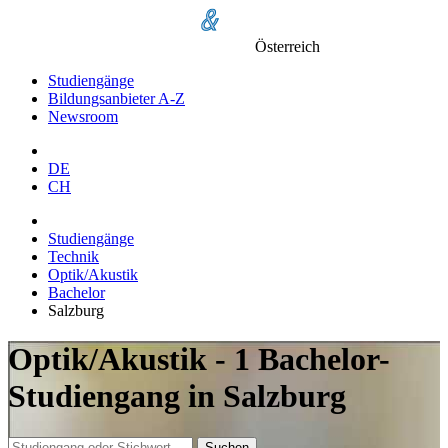
Österreich
Studiengänge
Bildungsanbieter A-Z
Newsroom
DE
CH
Studiengänge
Technik
Optik/Akustik
Bachelor
Salzburg
Optik/Akustik - 1 Bachelor-
Studiengang in Salzburg
Suchen