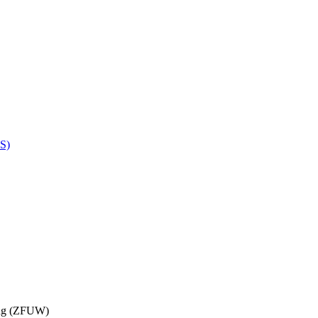
S)
dung (ZFUW)