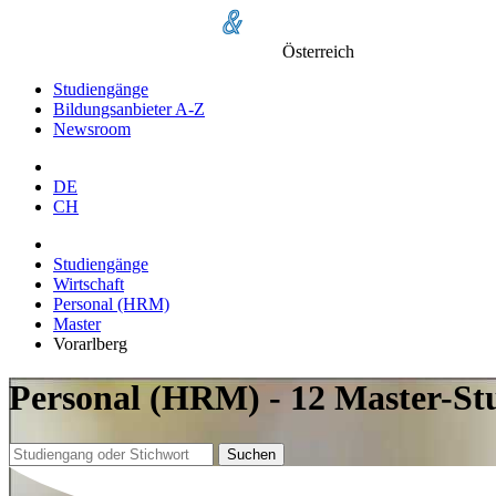
Österreich
Studiengänge
Bildungsanbieter A-Z
Newsroom
DE
CH
Studiengänge
Wirtschaft
Personal (HRM)
Master
Vorarlberg
Personal (HRM) - 12 Master-St
Suchen