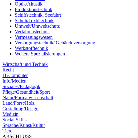
Optik/Akustik
Produktionstechnik
Schiffstechnik, Seefahrt
Schuh/Textiltechnik
Umwelt/Umweltschutz
Verfahrenstechnik
Vermessungswesen
Versorgungstechnik/ Gebäudeversorgung
Werkstofftechnik
Weitere Spezialisierungen
Wirtschaft und Technik
Recht
IT/Computer
Info/Medien
Soziales/Pädagogik
Pflege/Gesundheit/Sport
Natur/Formalwissenschaft
Land/Forst/Holz
Gestaltung/Design
Medizin
Social Skills
Sprache/Kunst/Kultur
Tiere
ABSCHLUSS