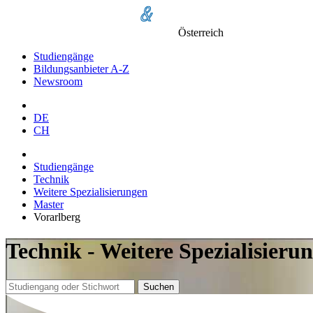
Österreich
Studiengänge
Bildungsanbieter A-Z
Newsroom
DE
CH
Studiengänge
Technik
Weitere Spezialisierungen
Master
Vorarlberg
Technik - Weitere Spezialisieru
Suchen