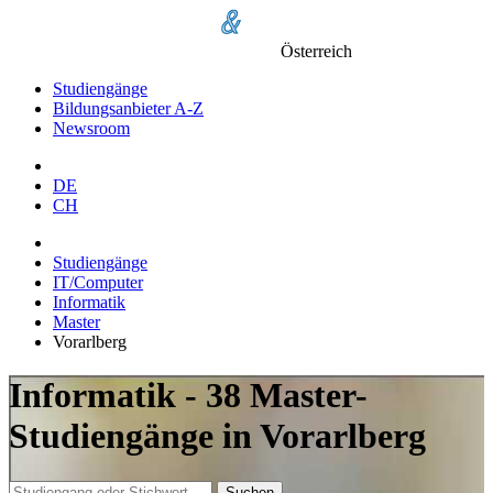
Österreich
Studiengänge
Bildungsanbieter A-Z
Newsroom
DE
CH
Studiengänge
IT/Computer
Informatik
Master
Vorarlberg
Informatik - 38 Master-
Studiengänge in Vorarlberg
Suchen