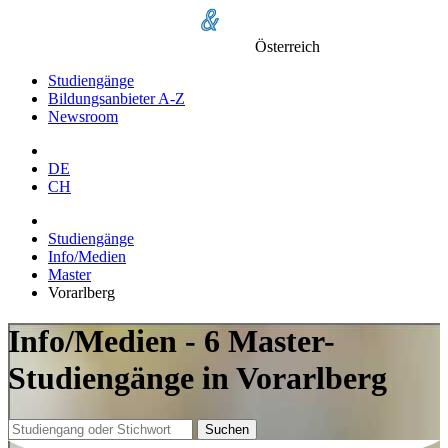
Österreich
Studiengänge
Bildungsanbieter A-Z
Newsroom
DE
CH
Studiengänge
Info/Medien
Master
Vorarlberg
Info/Medien - 6 Master-
Studiengänge in Vorarlberg
Suchen