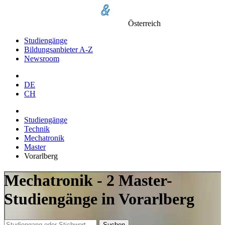
Österreich
Studiengänge
Bildungsanbieter A-Z
Newsroom
DE
CH
Studiengänge
Technik
Mechatronik
Master
Vorarlberg
Mechatronik - 2 Master-
Studiengänge in Vorarlberg
Suchen