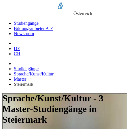
Österreich
Studiengänge
Bildungsanbieter A-Z
Newsroom
DE
CH
Studiengänge
Sprache/Kunst/Kultur
Master
Steiermark
Sprache/Kunst/Kultur - 3
Master-Studiengänge in
Steiermark