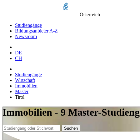
Österreich
Studiengänge
Bildungsanbieter A-Z
Newsroom
DE
CH
Studiengänge
Wirtschaft
Immobilien
Master
Tirol
Immobilien - 9 Master-Studieng
Suchen