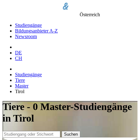
Österreich
Studiengänge
Bildungsanbieter A-Z
Newsroom
DE
CH
Studiengänge
Tiere
Master
Tirol
Tiere - 0 Master-Studiengänge
in Tirol
Suchen