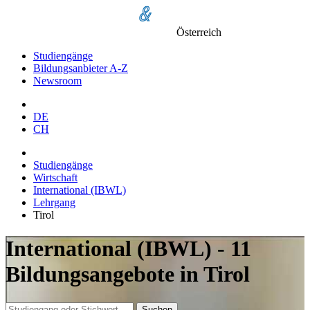
Österreich
Studiengänge
Bildungsanbieter A-Z
Newsroom
DE
CH
Studiengänge
Wirtschaft
International (IBWL)
Lehrgang
Tirol
International (IBWL) - 11
Bildungsangebote in Tirol
Suchen