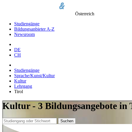
Österreich
Studiengänge
Bildungsanbieter A-Z
Newsroom
DE
CH
Studiengänge
Sprache/Kunst/Kultur
Kultur
Lehrgang
Tirol
Kultur - 3 Bildungsangebote in 
Suchen