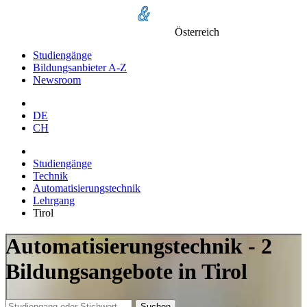
Österreich
Studiengänge
Bildungsanbieter A-Z
Newsroom
DE
CH
Studiengänge
Technik
Automatisierungstechnik
Lehrgang
Tirol
Automatisierungstechnik - 2
Bildungsangebote in Tirol
Suchen