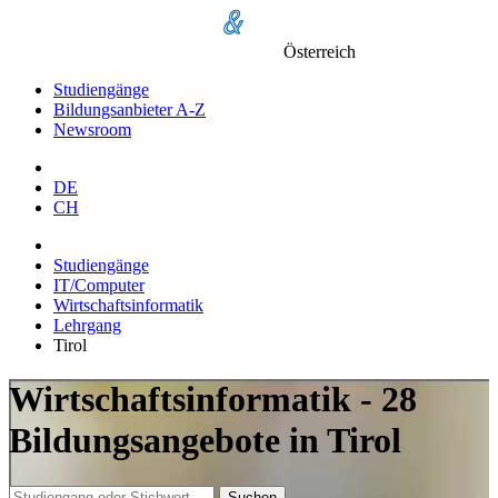
Österreich
Studiengänge
Bildungsanbieter A-Z
Newsroom
DE
CH
Studiengänge
IT/Computer
Wirtschaftsinformatik
Lehrgang
Tirol
Wirtschaftsinformatik - 28
Bildungsangebote in Tirol
Suchen