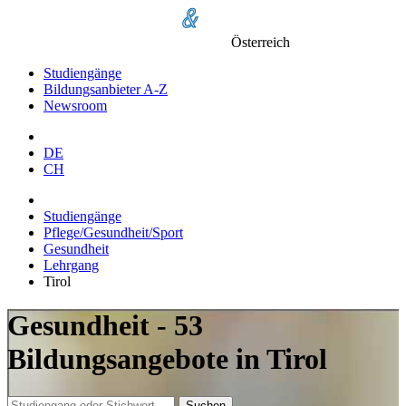
Österreich
Studiengänge
Bildungsanbieter A-Z
Newsroom
DE
CH
Studiengänge
Pflege/Gesundheit/Sport
Gesundheit
Lehrgang
Tirol
Gesundheit - 53
Bildungsangebote in Tirol
Suchen