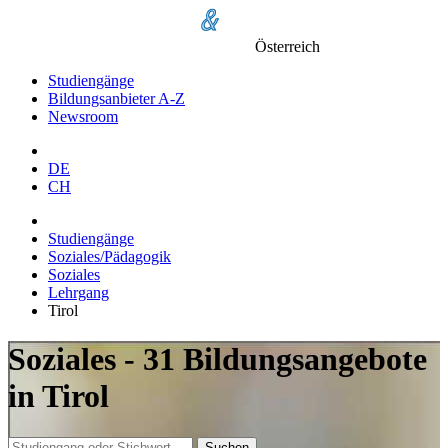
Österreich
Studiengänge
Bildungsanbieter A-Z
Newsroom
DE
CH
Studiengänge
Soziales/Pädagogik
Soziales
Lehrgang
Tirol
Soziales - 31 Bildungsangebote
in Tirol
Suchen