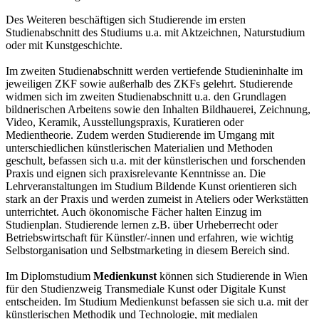
Des Weiteren beschäftigen sich Studierende im ersten
Studienabschnitt des Studiums u.a. mit Aktzeichnen, Naturstudium
oder mit Kunstgeschichte.
Im zweiten Studienabschnitt werden vertiefende Studieninhalte im
jeweiligen ZKF sowie außerhalb des ZKFs gelehrt. Studierende
widmen sich im zweiten Studienabschnitt u.a. den Grundlagen
bildnerischen Arbeitens sowie den Inhalten Bildhauerei, Zeichnung,
Video, Keramik, Ausstellungspraxis, Kuratieren oder
Medientheorie. Zudem werden Studierende im Umgang mit
unterschiedlichen künstlerischen Materialien und Methoden
geschult, befassen sich u.a. mit der künstlerischen und forschenden
Praxis und eignen sich praxisrelevante Kenntnisse an. Die
Lehrveranstaltungen im Studium Bildende Kunst orientieren sich
stark an der Praxis und werden zumeist in Ateliers oder Werkstätten
unterrichtet. Auch ökonomische Fächer halten Einzug im
Studienplan. Studierende lernen z.B. über Urheberrecht oder
Betriebswirtschaft für Künstler/-innen und erfahren, wie wichtig
Selbstorganisation und Selbstmarketing in diesem Bereich sind.
Im Diplomstudium
Medienkunst
können sich Studierende in Wien
für den Studienzweig Transmediale Kunst oder Digitale Kunst
entscheiden. Im Studium Medienkunst befassen sie sich u.a. mit der
künstlerischen Methodik und Technologie, mit medialen