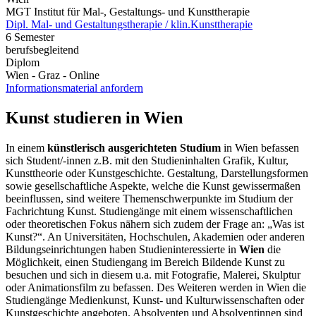
MGT Institut für Mal-, Gestaltungs- und Kunsttherapie
Dipl. Mal- und Gestaltungstherapie / klin.Kunsttherapie
6 Semester
berufsbegleitend
Diplom
Wien - Graz - Online
Informationsmaterial anfordern
Kunst studieren in Wien
In einem
künstlerisch ausgerichteten Studium
in Wien befassen
sich Student/-innen z.B. mit den Studieninhalten Grafik, Kultur,
Kunsttheorie oder Kunstgeschichte. Gestaltung, Darstellungsformen
sowie gesellschaftliche Aspekte, welche die Kunst gewissermaßen
beeinflussen, sind weitere Themenschwerpunkte im Studium der
Fachrichtung Kunst. Studiengänge mit einem wissenschaftlichen
oder theoretischen Fokus nähern sich zudem der Frage an: „Was ist
Kunst?“. An Universitäten, Hochschulen, Akademien oder anderen
Bildungseinrichtungen haben Studieninteressierte in
Wien
die
Möglichkeit, einen Studiengang im Bereich Bildende Kunst zu
besuchen und sich in diesem u.a. mit Fotografie, Malerei, Skulptur
oder Animationsfilm zu befassen. Des Weiteren werden in Wien die
Studiengänge Medienkunst, Kunst- und Kulturwissenschaften oder
Kunstgeschichte angeboten. Absolventen und Absolventinnen sind