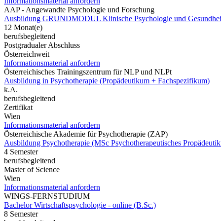
Informationsmaterial anfordern
AAP - Angewandte Psychologie und Forschung
Ausbildung GRUNDMODUL Klinische Psychologie und Gesundheit
12 Monat(e)
berufsbegleitend
Postgradualer Abschluss
Österreichweit
Informationsmaterial anfordern
Österreichisches Trainingszentrum für NLP und NLPt
Ausbildung in Psychotherapie (Propädeutikum + Fachspezifikum)
k.A.
berufsbegleitend
Zertifikat
Wien
Informationsmaterial anfordern
Österreichische Akademie für Psychotherapie (ZAP)
Ausbildung Psychotherapie (MSc Psychotherapeutisches Propädeuti
4 Semester
berufsbegleitend
Master of Science
Wien
Informationsmaterial anfordern
WINGS-FERNSTUDIUM
Bachelor Wirtschaftspsychologie - online (B.Sc.)
8 Semester