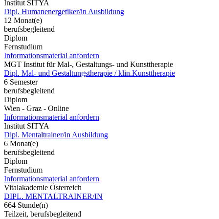
Institut SITYA
Dipl. Humanenergetiker/in Ausbildung
12 Monat(e)
berufsbegleitend
Diplom
Fernstudium
Informationsmaterial anfordern
MGT Institut für Mal-, Gestaltungs- und Kunsttherapie
Dipl. Mal- und Gestaltungstherapie / klin.Kunsttherapie
6 Semester
berufsbegleitend
Diplom
Wien - Graz - Online
Informationsmaterial anfordern
Institut SITYA
Dipl. Mentaltrainer/in Ausbildung
6 Monat(e)
berufsbegleitend
Diplom
Fernstudium
Informationsmaterial anfordern
Vitalakademie Österreich
DIPL. MENTALTRAINER/IN
664 Stunde(n)
Teilzeit, berufsbegleitend