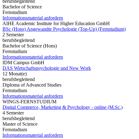
berufsbegleitend
Bachelor of Science
Fernstudium
Informationsmaterial anfordern
AIHE Academic Institute for Higher Education GmbH
BSc (Hons) Angewandte Psychologie (Top-Up) (Fernstudium)
2 Semester
berufsbegleitend
Bachelor of Science (Hons)
Fernstudium
Informationsmaterial anfordern
IDM Campus GmbH
DAS Wirtschaftspsychologie und New Work
12 Monat(e)
berufsbegleitend
Diploma of Advanced Studies
Fernstudium
Informationsmaterial anfordern
WINGS-FERNSTUDIUM
Digital Commerce, Marketing & Psychology - online (M.Sc.)
4 Semester
berufsbegleitend
Master of Science
Fernstudium
Informationsmaterial anfordern