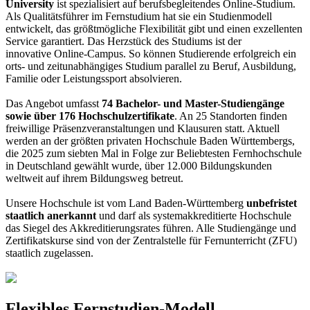
University
ist spezialisiert auf berufsbegleitendes Online-Studium.
Als Qualitätsführer im Fernstudium hat sie ein Studienmodell
entwickelt, das größtmögliche Flexibilität gibt und einen exzellenten
Service garantiert. Das Herzstück des Studiums ist der
innovative Online-Campus. So können Studierende erfolgreich ein
orts- und zeitunabhängiges Studium parallel zu Beruf, Ausbildung,
Familie oder Leistungssport absolvieren.
Das Angebot umfasst
74 Bachelor- und Master-Studiengänge
sowie über 176 Hochschulzertifikate
. An 25 Standorten finden
freiwillige Präsenzveranstaltungen und Klausuren statt. Aktuell
werden an der größten privaten Hochschule Baden Württembergs,
die 2025 zum siebten Mal in Folge zur Beliebtesten Fernhochschule
in Deutschland gewählt wurde, über 12.000 Bildungskunden
weltweit auf ihrem Bildungsweg betreut.
Unsere Hochschule ist vom Land Baden-Württemberg
unbefristet
staatlich anerkannt
und darf als systemakkreditierte Hochschule
das Siegel des Akkreditierungsrates führen. Alle Studiengänge und
Zertifikatskurse sind von der Zentralstelle für Fernunterricht (ZFU)
staatlich zugelassen.
Flexibles Fernstudien-Modell