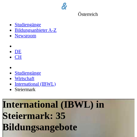
Österreich
Studiengänge
Bildungsanbieter A-Z
Newsroom
DE
CH
Studiengänge
Wirtschaft
International (IBWL)
Steiermark
International (IBWL) in
Steiermark: 35
Bildungsangebote