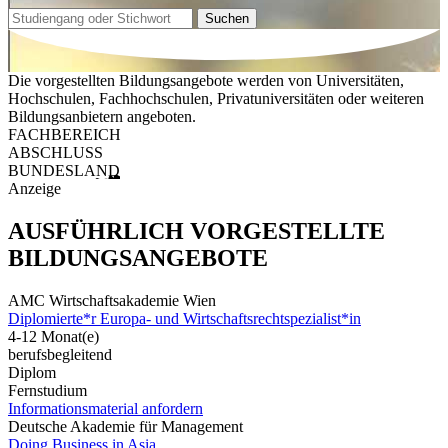
Suchen
Die vorgestellten Bildungsangebote werden von Universitäten,
Hochschulen, Fachhochschulen, Privatuniversitäten oder weiteren
Bildungsanbietern angeboten.
FACHBEREICH
ABSCHLUSS
BUNDESLAND
Anzeige
AUSFÜHRLICH VORGESTELLTE
BILDUNGSANGEBOTE
AMC Wirtschaftsakademie Wien
Diplomierte*r Europa- und Wirtschaftsrechtspezialist*in
4-12 Monat(e)
berufsbegleitend
Diplom
Fernstudium
Informationsmaterial anfordern
Deutsche Akademie für Management
Doing Business in Asia