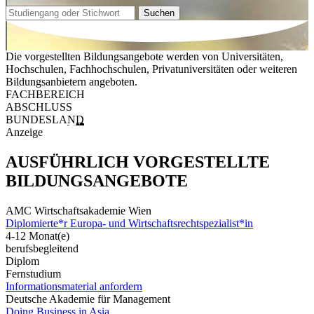
Suchen
Die vorgestellten Bildungsangebote werden von Universitäten,
Hochschulen, Fachhochschulen, Privatuniversitäten oder weiteren
Bildungsanbietern angeboten.
FACHBEREICH
ABSCHLUSS
BUNDESLAND
Anzeige
AUSFÜHRLICH VORGESTELLTE
BILDUNGSANGEBOTE
AMC Wirtschaftsakademie Wien
Diplomierte*r Europa- und Wirtschaftsrechtspezialist*in
4-12 Monat(e)
berufsbegleitend
Diplom
Fernstudium
Informationsmaterial anfordern
Deutsche Akademie für Management
Doing Business in Asia