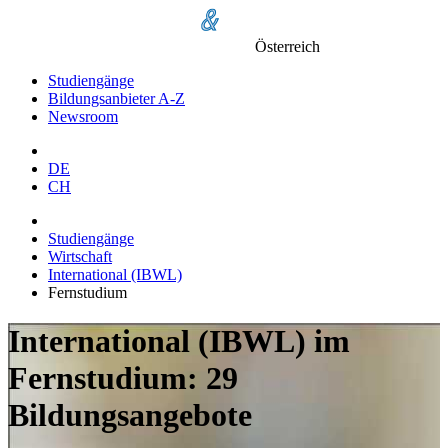
Österreich
Studiengänge
Bildungsanbieter A-Z
Newsroom
DE
CH
Studiengänge
Wirtschaft
International (IBWL)
Fernstudium
International (IBWL) im
Fernstudium: 29
Bildungsangebote